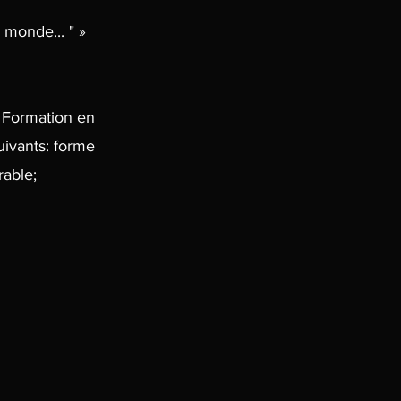
 monde... " »
 Formation en
uivants: forme
rable;