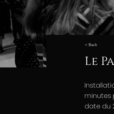
< Back
Le Pa
Installat
minutes 
date du 2