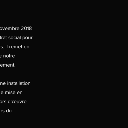
 novembre 2018
rat social pour
. Il remet en
e notre
gement.
e installation
une mise en
hors-d'œuvre
urs du